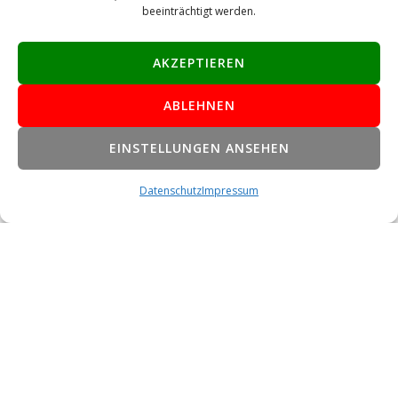
beeinträchtigt werden.
AKZEPTIEREN
Bundesland:
ABLEHNEN
oder Ort:
EINSTELLUNGEN ANSEHEN
Datenschutz
Impressum
oder Einrichtung:
Programmtyp:
EINRICHTUNG SUCHEN